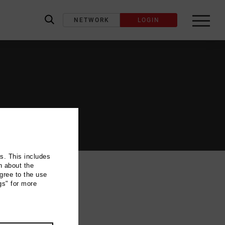
NETWORK
LOGIN
label_search
ns. This includes
n about the
gree to the use
gs" for more