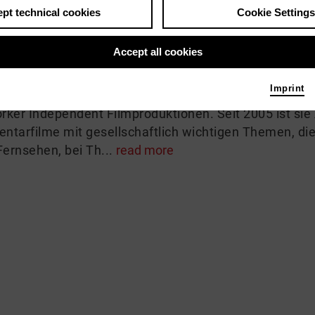
pt technical cookies
Cookie Settings
 me
Accept all cookies
 Meyer-Arndt studierte Film an der Hochschule für B
Imprint
e filmschool in New York. Während des Studiums reali
ker Independent Filmproduktionen. Seit 2005 ist sie 
tarfilme mit gesellschaftlich wichtigen Themen, die
Fernsehen, bei Th...
read more