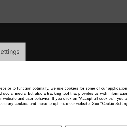
ayer
ettings
website to function optimally, we use cookies for some of our applicatio
 social media, but also a tracking tool that provides us with informatio
r website and user behavior. If you click on "Accept all cookies", you a
ela Meyer-Arndt
ecessary cookies and those to optimize our website. See "Cookie Settin
Radio, Cultural agent