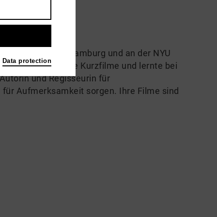
ildende Künste in Hamburg und an der NYU
Data protection
sierte sie mehrere Kurzfilme und lernte bei
Autorin und Regisseurin für
 für Aufmerksamkeit sorgen. Ihre Filme sind