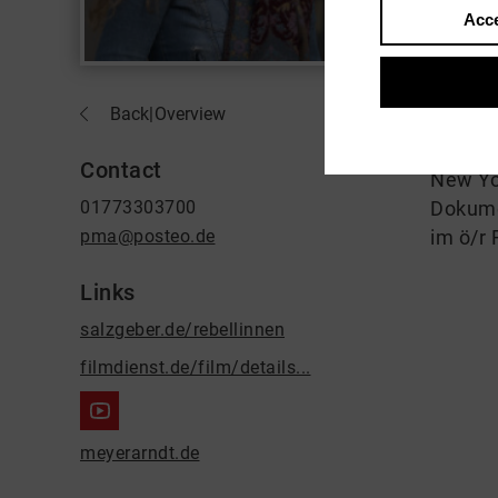
Acce
About
Back
|
Overview
Pamela
graduat
Contact
New Yor
01773303700
Dokumen
pma@posteo.de
im ö/r 
Links
salzgeber.de/rebellinnen
filmdienst.de/film/details...
meyerarndt.de