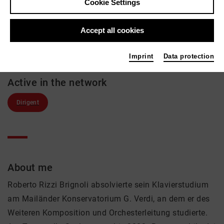
Roberto Rizzi Brignoli
Cookie Settings
Music, Theatre
Accept all cookies
Links
rizzibrignoli.com
Imprint
Data protection
Active in the network
Dirigent
About me
Roberto Rizzi Brignoli absolvierte sein Klavierstudium
am Mailänder Konservatorium G. Verdi, an dem er des
Weiteren Komposition und Orchesterleitung studierte.