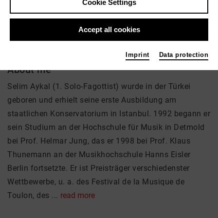
Selim Aykal
Cookie Settings
Music
Accept all cookies
Imprint
Data protection
About me
Selim Aykal (1. Solo-Fagottist) wurde in der Türkei
geboren und erhielt seine erste Ausbildung am
staatlichen Konservatorium in Istanbul. 1992 begann er
sein Studium an der Hochschule für Musik in Detmold
bei Prof. Helmar Jung, das er 1998 bei Prof. Klaus
Thunemann an der Musikhochschule Hanns Eisler
Berlin fortsetzte. Er ist Preisträger verschiedenster
Wettbewerbe, u. a. des Festival de la Musique de
Toulon, des ...
read more