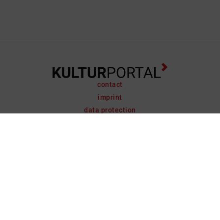
contact
imprint
data protection
support