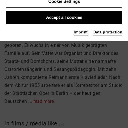
Cookie Settings
Accept all cookies
About me
Imprint
Data protection
Aribert Reimann wurde am 4. März 1936 in Berlin
geboren. Er wuchs in einer von Musik geprägten
Familie auf. Sein Vater war Organist und Direktor des
Staats- und Domchores, seine Mutter eine namhafte
Oratoriensängerin und Gesangspädagogin. Mit zehn
Jahren komponierte Reimann erste Klavierlieder. Nach
dem Abitur 1955 arbeitete er als Korrepetitor am Studio
der Städtischen Oper in Berlin – der heutigen
Deutschen ...
read more
In films / media like ...