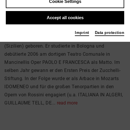
Cookie Settings
Accept all cookies
About me
Imprint
Data protection
Der lyrische Tenor Enea Scala wurde in Ragusa
(Sizilien) geboren. Er studierte in Bologna und
debütierte 2006 am dortigen Teatro Comunale in
Mancinellis Oper PAOLO E FRANCESCA als Matto. Im
selben Jahr gewann er den Ersten Preis der Zucchelli-
Stiftung. In der Folge wurde er als Arbace in Mozarts
IDOMENEO und für die großen Tenorpartien in den
Opern von Rossini engagiert (u.a. ITALIANA IN ALGERI,
GUILLAUME TELL, DE...
read more