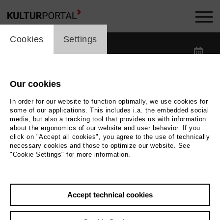
cookie_layer
Kalender -
Cookies
Settings
label_date
label_search
Our cookies
In order for our website to function optimally, we use cookies for
label_category
some of our applications. This includes i.a. the embedded social
media, but also a tracking tool that provides us with information
about the ergonomics of our website and user behavior. If you
label_location
click on "Accept all cookies", you agree to the use of technically
necessary cookies and those to optimize our website. See
"Cookie Settings" for more information.
Reset filters
Accept technical cookies