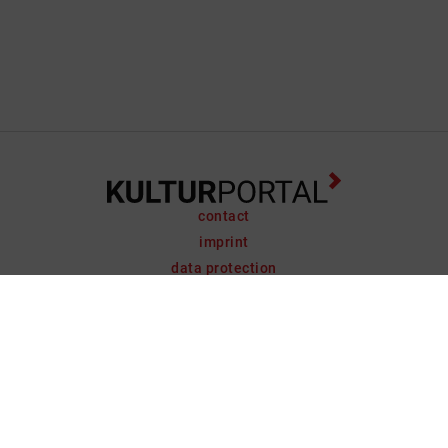
contact
imprint
data protection
support