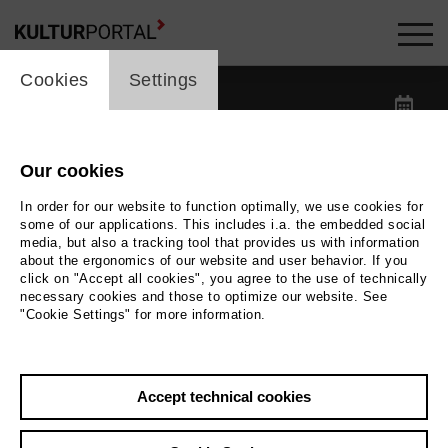
cookie_layer
Kalender -
Cookies
Settings
label_date
label_search
Our cookies
In order for our website to function optimally, we use cookies for
label_category
some of our applications. This includes i.a. the embedded social
media, but also a tracking tool that provides us with information
about the ergonomics of our website and user behavior. If you
label_location
click on "Accept all cookies", you agree to the use of technically
necessary cookies and those to optimize our website. See
"Cookie Settings" for more information.
Reset filters
Accept technical cookies