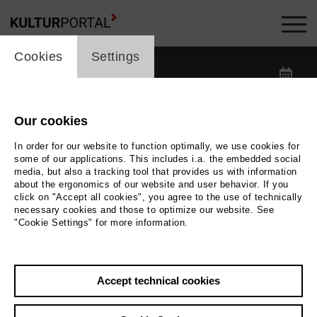
cookie_layer
Kalender -
Cookies
Settings
label_date
label_search
Our cookies
In order for our website to function optimally, we use cookies for
label_category
some of our applications. This includes i.a. the embedded social
media, but also a tracking tool that provides us with information
about the ergonomics of our website and user behavior. If you
label_location
click on "Accept all cookies", you agree to the use of technically
necessary cookies and those to optimize our website. See
"Cookie Settings" for more information.
Reset filters
Accept technical cookies