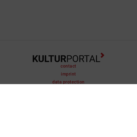
contact
imprint
data protection
support