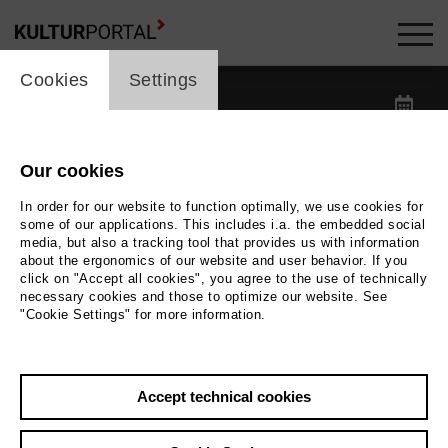
cookie_layer
Kalender -
Cookies
Settings
label_date
label_search
Our cookies
In order for our website to function optimally, we use cookies for
label_category
some of our applications. This includes i.a. the embedded social
media, but also a tracking tool that provides us with information
about the ergonomics of our website and user behavior. If you
label_location
click on "Accept all cookies", you agree to the use of technically
necessary cookies and those to optimize our website. See
"Cookie Settings" for more information.
Reset filters
Accept technical cookies