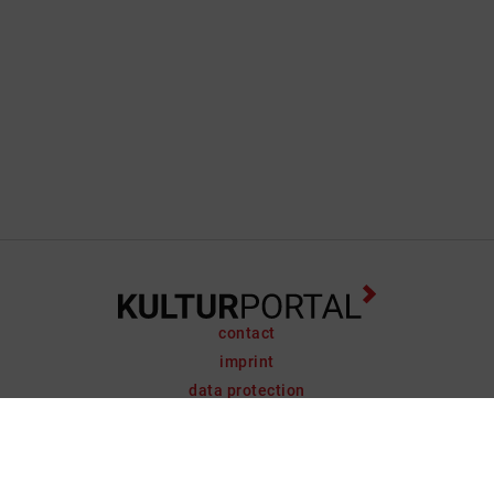
contact
imprint
data protection
support