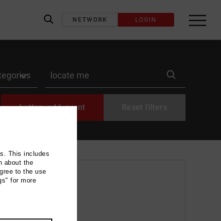
NETWORK
LOGIN
label_search
label_location
button_add_event
Reset filters
ns. This includes
n about the
gree to the use
gs" for more
u (Motto: 100