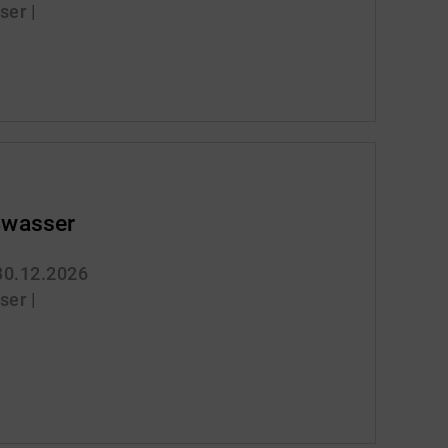
er |
wasser
 30.12.2026
er |