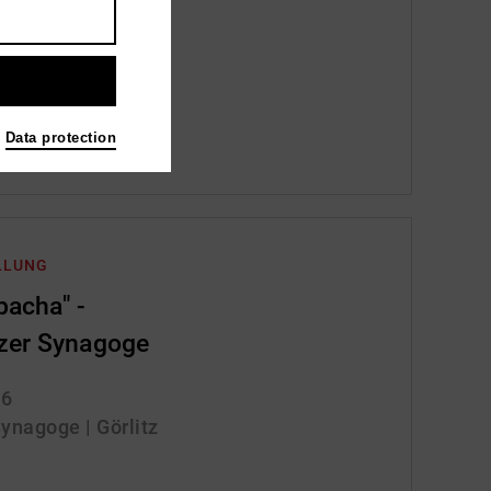
rgau
Data protection
LLUNG
pacha" -
tzer Synagoge
26
Synagoge | Görlitz