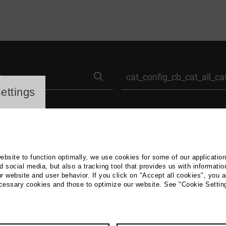
search
label_category
ayer
ettings
website to function optimally, we use cookies for some of our applicatio
 social media, but also a tracking tool that provides us with informatio
r website and user behavior. If you click on "Accept all cookies", you a
ecessary cookies and those to optimize our website. See "Cookie Settin
FREIZEIT & SPORT
Abendmarkt Torga
Jahre)