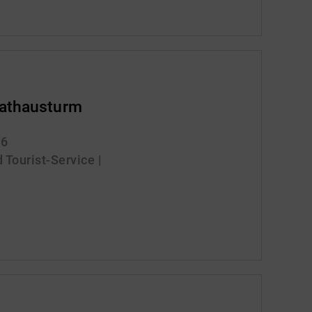
Rathausturm
26
 Tourist-Service |