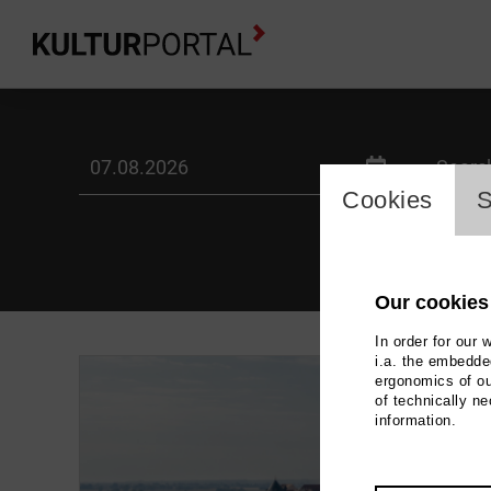
Kalender -
label_date
label_
cookie_l
Cookies
S
Our cookies
In order for our 
i.a. the embedded
ergonomics of ou
of technically n
information.