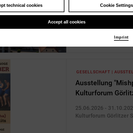
pt technical cookies
Cookie Settings
07.08.2026
Marktplatz Torgau | To
Accept all cookies
Imprint
GESELLSCHAFT | AUSSTE
Ausstellung "Mish
Kulturforum Görli
25.06.2026 - 31.10.20
Kulturforum Görlitzer 