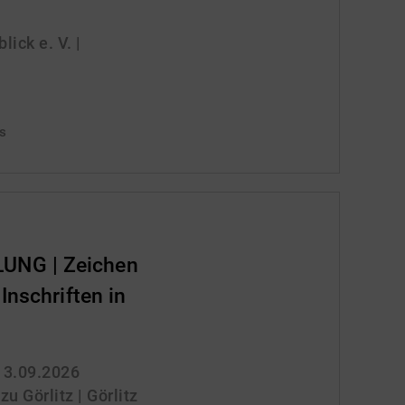
ick e. V. |
is
NG | Zeichen
Inschriften in
 13.09.2026
 Görlitz | Görlitz