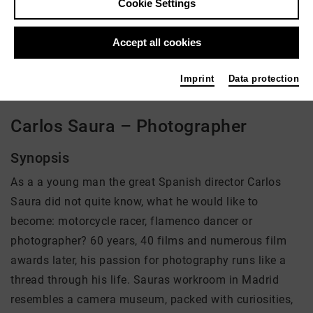
Cookie Settings
Director: Jörg Adolph, Geron Wetzel
Accept all cookies
There is currently no offer available
Imprint
Data protection
Carlos Saura – Photographer
Synopsis
As a a young man the great Spanish director Carlos
Saura did not quite know, what he would like to
become: motorcycle racer, flamenco dancer or
photographer? 60 years, 40 films and numerous film
awards later, his passion for photography runs like a
thread through his life. Sauras workroom in Madrid
resembles a camera museum, packed with curiosities,