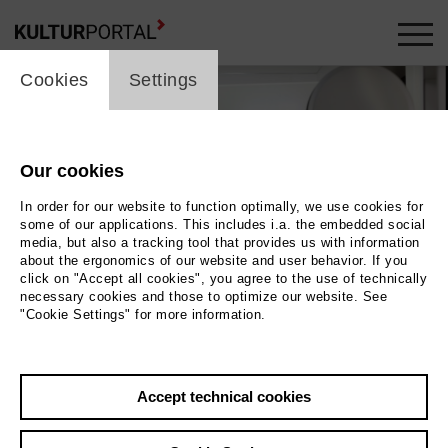
cookie_layer
Cookies
Settings
Our cookies
In order for our website to function optimally, we use cookies for
some of our applications. This includes i.a. the embedded social
media, but also a tracking tool that provides us with information
about the ergonomics of our website and user behavior. If you
click on "Accept all cookies", you agree to the use of technically
necessary cookies and those to optimize our website. See
"Cookie Settings" for more information.
Photo Carlos Saura
Back
|
Overview
Accept technical cookies
Film Info
Germany 2017 | 52 min.