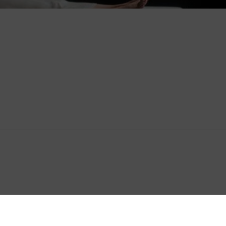
muss sie am Sterbebett erleiden, weil sie 
Moralgebote gezwungen ist, ihren Geliebten
Oper Verdis, die in der bürgerlichen Lebensw
demonstriert die Doppelmoral einer Gesells