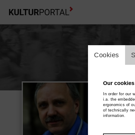
cookie_l
Cookies
S
Our cookies
Ulrich N
In order for our 
Music, Theatre
i.a. the embedded
ergonomics of ou
of technically n
information.