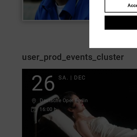
Acce
user_prod_events_cluster
26
SA. | DEC
Deutsche Oper Berlin
16:00
h