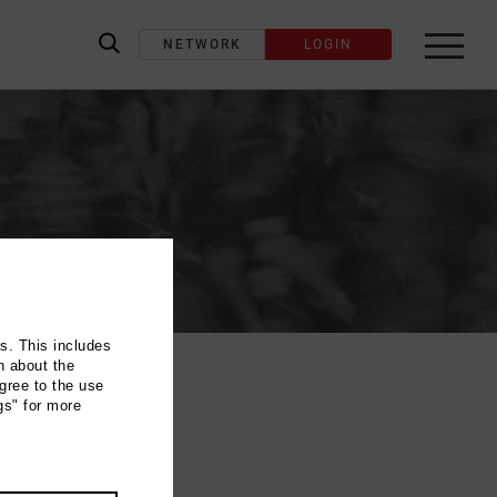
NETWORK
LOGIN
label_search
ns. This includes
n about the
gree to the use
gs" for more