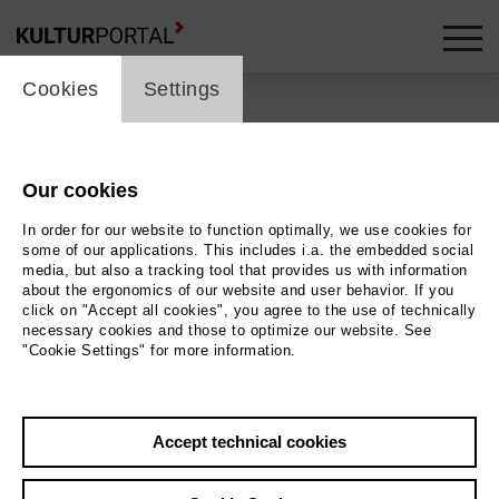
cookie_layer
Cookies
Settings
Back
|
Overview
Ernst Deutsch Theater
Our cookies
In order for our website to function optimally, we use cookies for
plattform-Bühne
some of our applications. This includes i.a. the embedded social
media, but also a tracking tool that provides us with information
about the ergonomics of our website and user behavior. If you
click on "Accept all cookies", you agree to the use of technically
necessary cookies and those to optimize our website. See
"Cookie Settings" for more information.
Contact
tickets@ernst-deutsch-theater.de
ernst-deutsch-theater.de
Accept technical cookies
HomePage