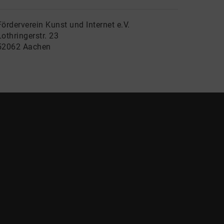
Förderverein Kunst und Internet e.V.
Lothringerstr. 23
52062 Aachen