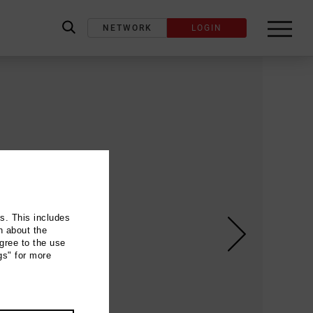
NETWORK
LOGIN
label_search
ns. This includes
n about the
gree to the use
gs" for more