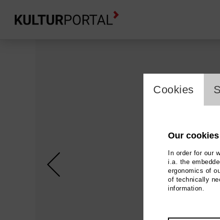
skip_media_container
cookie_l
Cookies
S
Our cookies
In order for our 
i.a. the embedded
ergonomics of ou
of technically n
information.