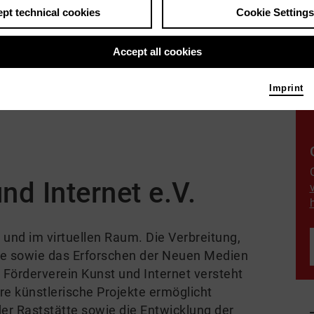
pt technical cookies
Cookie Settings
Accept all cookies
Imprint
nd Internet e.V.
n und im virtuellen Raum. Die Verbreitung,
e sowie das Erforschen der Neuen Medien
Förderverein Kunst und Internet versteht
näre künstlerische Projekte ermöglicht
der Raststätte sowie die Entwicklung der