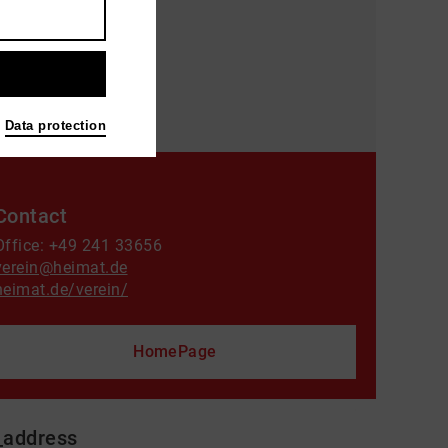
Data protection
Contact
Office: +49 241 33656
verein@heimat.de
heimat.de/verein/
HomePage
_address