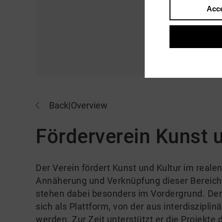
Acce
Back
|
Overview
Förderverein Kunst u
Der Verein fördert Kunst und Kultur im reale
Annäherung und Verknüpfung dieser Bereich
stehen dabei besonders im Vordergrund. Der 
sich als Plattform, von der aus interdiszipli
werden. Zur Zeit unterstützt er die Projekte 