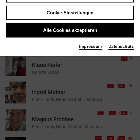
Cookie-Einstellungen
reset
Alle Cookies akzeptieren
7 Treffer für Ihre Suchanfrage gefunden
Impressum
Datenschutz
1
Klaus Kiefer
Galerie
Essen
2
18
Ingrid Molnar
Film / Funk, Neue Medien
Hamburg
1
1
3
Magnus Froböse
Film / Funk, Neue Medien
München
1
3
32