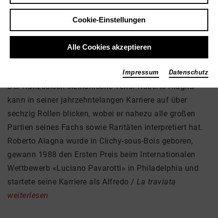
Roberto Alagna
Musik, Theater
Cookie-Einstellungen
Alle Cookies akzeptieren
Über mich
Impressum
Datenschutz
Der französisch-sizilianische Tenor Roberto Alagna
kann in seiner jahrzehntelangen Karriere auf über
sechzig Rollen blicken, wobei er nahezu alle großen
Partien seines Fachs sowie Raritäten interpretiert hat.
Roberto Alagna wurde in Clichy-sous-Bois geboren,
gewann 1988 den Ersten Preis beim Internationalen
Wettbewerb «Luciano Pavarotti» in Philadelphia und
startete seine Karriere als Alfredo /
La traviata
weiterlesen