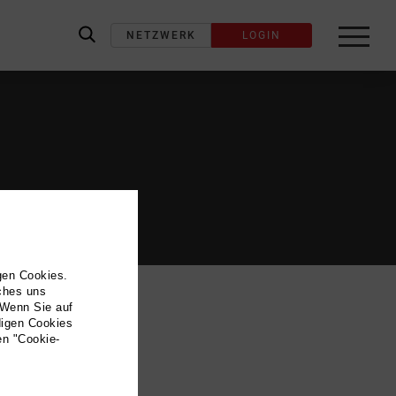
NETZWERK
LOGIN
label_search
gen Cookies.
lches uns
 Wenn Sie auf
digen Cookies
en "Cookie-