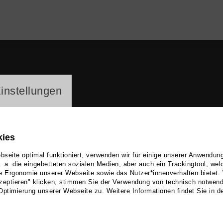
ayer
instellungen
kies
seite optimal funktioniert, verwenden wir für einige unserer Anwendun
u. a. die eingebetteten sozialen Medien, aber auch ein Trackingtool, we
e Ergonomie unserer Webseite sowie das Nutzer*innenverhalten bietet.
holas Carter
zeptieren" klicken, stimmen Sie der Verwendung von technisch notwen
Optimierung unserer Webseite zu. Weitere Informationen findet Sie in d
 Theater