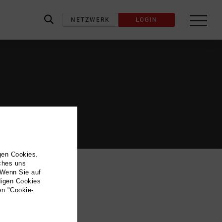
NETZWERK
LOGIN
label_search
gen Cookies.
lches uns
 Wenn Sie auf
digen Cookies
en "Cookie-