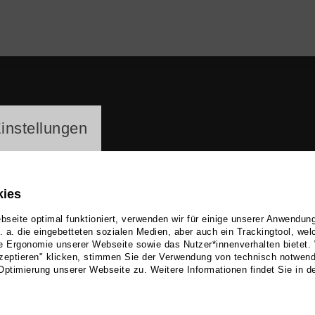
ayer
instellungen
kies
seite optimal funktioniert, verwenden wir für einige unserer Anwendun
u. a. die eingebetteten sozialen Medien, aber auch ein Trackingtool, we
e Ergonomie unserer Webseite sowie das Nutzer*innenverhalten bietet.
nifer Günther
zeptieren" klicken, stimmen Sie der Verwendung von technisch notwen
Optimierung unserer Webseite zu. Weitere Informationen findet Sie in d
 Funk, Neue Medien