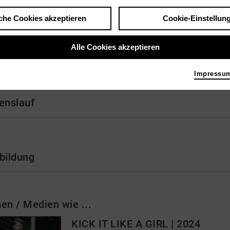
che Cookies akzeptieren
Cookie-Einstellun
mich
Alle Cookies akzeptieren
rufliche Kamerafrau
Impressu
enslauf
bildung
men / Medien wie ...
KICK IT LIKE A GIRL | 2024