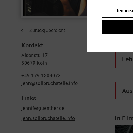
Technis
Über 
Zurück
|
Übersicht
Freibe
Kontakt
Alsenstr. 17
Leb
50679 Köln
+49 179 1309072
jenn@sollbruchstelle.info
Aus
Links
jenniferguenther.de
In Fil
jenn.sollbruchstelle.info