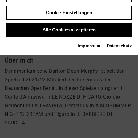
Tags
Cookie-Einstellungen
Sänger
Alle Cookies akzeptieren
Impressum
Datenschutz
Über mich
Der amerikanische Bariton Dean Murphy ist seit der
Spielzeit 2021/22 Mitglied des Ensembles der
Deutschen Oper Berlin. In dieser Spielzeit singt er Il
Conte d'Almaviva in LE NOZZE DI FIGARO, Giorgio
Germont in LA TRAVIATA, Demetrius in A MIDSUMMER
NIGHT'S DREAM und Figaro in IL BARBIERE DI
SIVIGLIA.