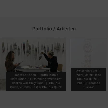
Portfolio / Arbeiten
skip_media_container
Zwischenraum
Hasenohrleinen
partizipative
Werk, Objekt, Idee
Installation / Ausstellung "Wer nicht
Claudia Quick
denken will, fliegt raus"
Claudia
2018 // Thomas
Quick, VG BildKunst // Claudia Quick
Plässer