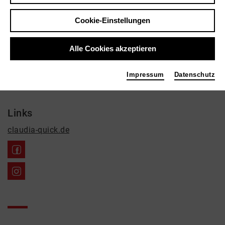
Claudia Quick
Cookie-Einstellungen
Bildende Kunst, Neue Medien, Manager
Kontakt
Alle Cookies akzeptieren
Humboldtstr. 47
Impressum
Datenschutz
44137 Dortmund
Links
claudia-quick.de