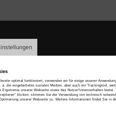
ayer
instellungen
kies
seite optimal funktioniert, verwenden wir für einige unserer Anwendun
u. a. die eingebetteten sozialen Medien, aber auch ein Trackingtool, we
e Ergonomie unserer Webseite sowie das Nutzer*innenverhalten bietet.
otta Kittel
zeptieren" klicken, stimmen Sie der Verwendung von technisch notwen
Optimierung unserer Webseite zu. Weitere Informationen findet Sie in d