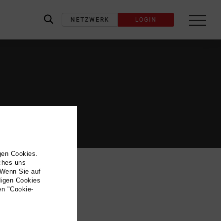
NETZWERK
LOGIN
label_search
gen Cookies.
lches uns
 Wenn Sie auf
digen Cookies
en "Cookie-