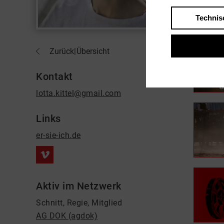
Technis
In Fil
Zurück
|
Übersicht
Kontakt
lotta.kittel@gmail.com
Links
er-sie-ich.de
Aktiv im Netzwerk
Schnitt, Regie, Mitglied
AG DOK (agdok)