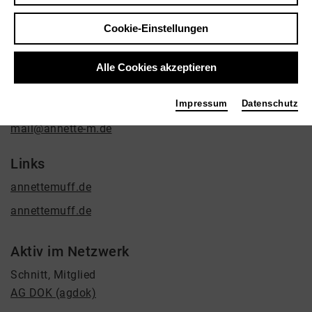
Annette Muff
Film / Funk
Cookie-Einstellungen
Kontakt
Alle Cookies akzeptieren
+49 30 7822291
+49 170 4138632
Impressum
Datenschutz
+49 30 78708945
mail@annette-m.de
Links
annettemuff.de
annettemuff.de
Aktiv im Netzwerk
Schnitt, Mitglied
AG DOK (agdok)