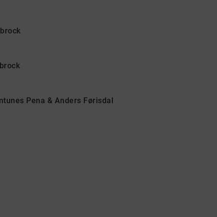
ubrock
ubrock
Antunes Pena & Anders Førisdal