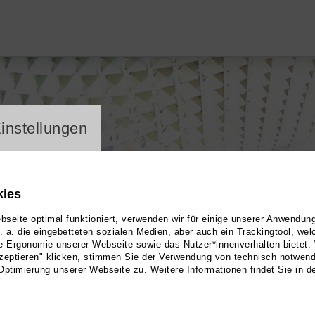
ayer
instellungen
kies
seite optimal funktioniert, verwenden wir für einige unserer Anwendun
u. a. die eingebetteten sozialen Medien, aber auch ein Trackingtool, we
e Ergonomie unserer Webseite sowie das Nutzer*innenverhalten bietet.
zeptieren" klicken, stimmen Sie der Verwendung von technisch notwen
Optimierung unserer Webseite zu. Weitere Informationen findet Sie in d