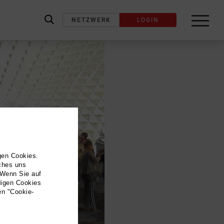
NETZWERK
LOGIN
label_search
gen Cookies.
lches uns
 Wenn Sie auf
digen Cookies
en "Cookie-