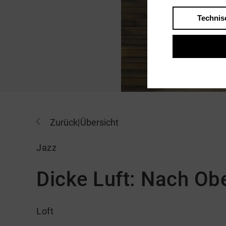
Technis
Zurück
|
Übersicht
Jazz
Dicke Luft: Nach Ob
Loft