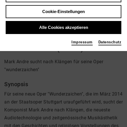
Regie: Uli Aumüller
Cookie-Einstellungen
Video VoD / live
Alle Cookies akzeptieren
Impressum
Datenschutz
Wunderzaichen (Trailer)
Mark Andre sucht nach Klängen für seine Oper
"wunderzaichen"
Synopsis
Für seine neue Oper "Wunderzaichen", die im März 2014
an der Staatsoper Stuttgart uraufgeführt wird, sucht der
Komponist Mark Andre nach Klängen, die neueste
Audiotechnologie und zeitgenössische Musikästhetik
mit den Geschichten und religiösen Vorstellungen des