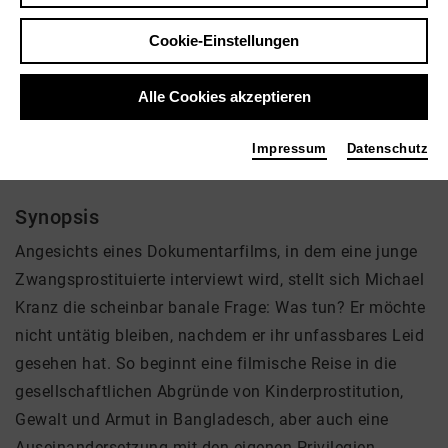
Regie: Michael Kranz
Cookie-Einstellungen
Video VoD / live
Alle Cookies akzeptieren
Impressum
Datenschutz
Was tun
Synopsis
Angesichts eines Dokumentarfilms, in dem eine junge
Zwangsprostituierte interviewt wird, stellt sich Michael
Kranz die scheinbar banale Frage: Was tun? Er möchte
nicht untätig bleiben, nachdem er ihr unfassbares Leid
gesehen hat. So beginnt eine filmische Reise in die
gesellschaftlichen Abgründe von Kinderprostitution,
Gewalt und Armut in Bangladesch, aber auch eine
Auseinandersetzung mit den eigenen Privilegien,