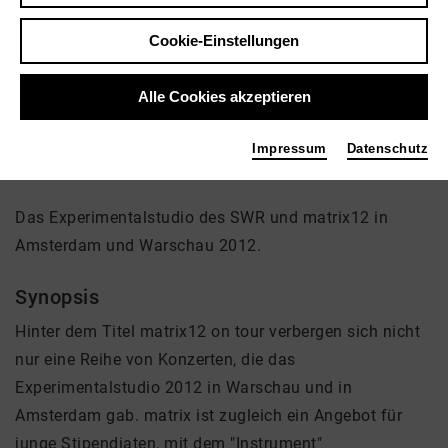
Regie: Uli Aumüller
Cookie-Einstellungen
Video VoD / live
Alle Cookies akzeptieren
Impressum
Datenschutz
matrix12 on tour
Das Experimentalstudio des SWR und matrix12 in
Amsterdam und Warschau 2012.
Synopsis
Hinter dem Titel matrix12 on tour verbergen sich nicht
nur eine Reihe von Konzerten, die das
Experimentalstudio 2012 in Warschau und in
Amsterdam gab. matrix ist zugleich ein Angebot für
junge Stipendiaten, mit dem "Instrument"