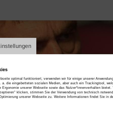
ayer
instellungen
kies
seite optimal funktioniert, verwenden wir für einige unserer Anwendun
u. a. die eingebetteten sozialen Medien, aber auch ein Trackingtool, we
e Ergonomie unserer Webseite sowie das Nutzer*innenverhalten bietet.
zeptieren" klicken, stimmen Sie der Verwendung von technisch notwen
Optimierung unserer Webseite zu. Weitere Informationen findet Sie in d