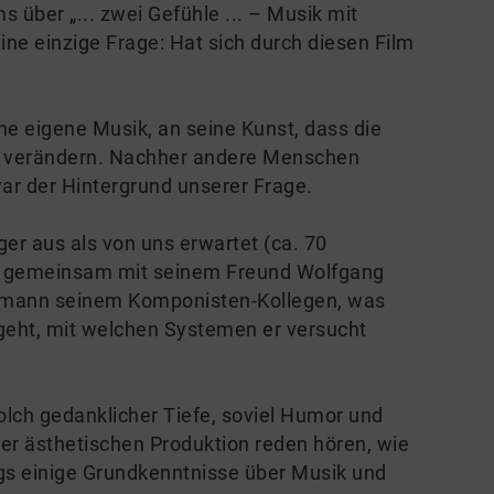
s über „... zwei Gefühle ... – Musik mit
ne einzige Frage: Hat sich durch diesen Film
e eigene Musik, an seine Kunst, dass die
ell verändern. Nachher andere Menschen
ar der Hintergrund unserer Frage.
r aus als von uns erwartet (ca. 70
ern gemeinsam mit seinem Freund Wolfgang
nmann seinem Komponisten-Kollegen, was
rgeht, mit welchen Systemen er versucht
lch gedanklicher Tiefe, soviel Humor und
ner ästhetischen Produktion reden hören, wie
gs einige Grundkenntnisse über Musik und