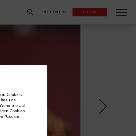
NETZWERK
LOGIN
label_search
gen Cookies.
lches uns
 Wenn Sie auf
digen Cookies
en "Cookie-