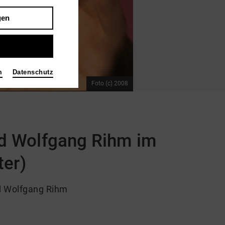
gen
m
Datenschutz
Foto (c) 2008
d Wolfgang Rihm im
ter)
 Wolfgang Rihm