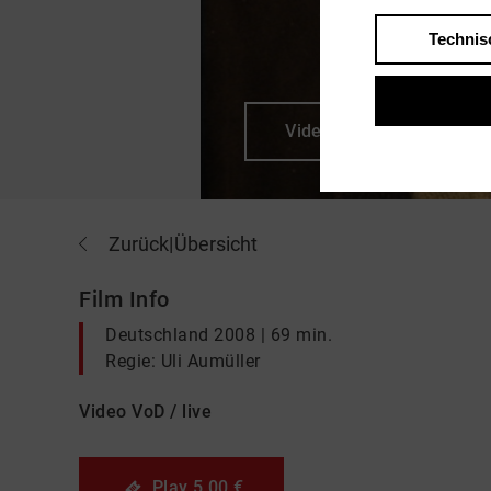
Technis
Videos ansehen
Zurück
|
Übersicht
Film Info
Deutschland 2008 | 69 min.
Regie: Uli Aumüller
Video VoD / live
Play
5,00 €