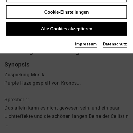
Regie: Uli Aumüller
Cookie-Einstellungen
Video VoD / live
Alle Cookies akzeptieren
Impressum
Datenschutz
Die Sorge um die Dinge ...
Synopsis
Zuspielung Musik:
Purple Haze gespielt von Kronos...
Sprecher 1:
Das allein kann es nicht gewesen sein, und ein paar
Lichtteffekte und die schönen langen Beine der Cellistin
...