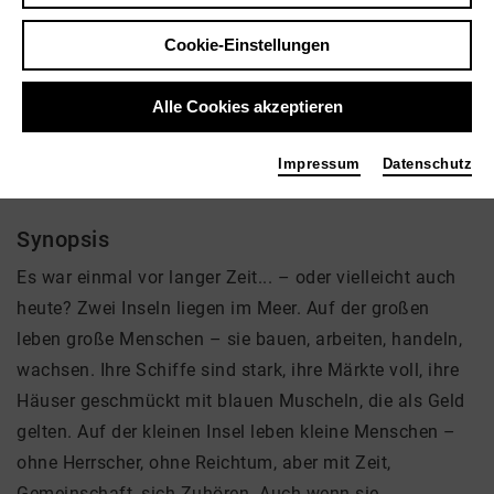
Regie: Uli Aumüller
Cookie-Einstellungen
Video VoD / live
Alle Cookies akzeptieren
Impressum
Datenschutz
Der Sonnenstein im Meer
Synopsis
Es war einmal vor langer Zeit... – oder vielleicht auch
heute? Zwei Inseln liegen im Meer. Auf der großen
leben große Menschen – sie bauen, arbeiten, handeln,
wachsen. Ihre Schiffe sind stark, ihre Märkte voll, ihre
Häuser geschmückt mit blauen Muscheln, die als Geld
gelten. Auf der kleinen Insel leben kleine Menschen –
ohne Herrscher, ohne Reichtum, aber mit Zeit,
Gemeinschaft, sich Zuhören. Auch wenn sie