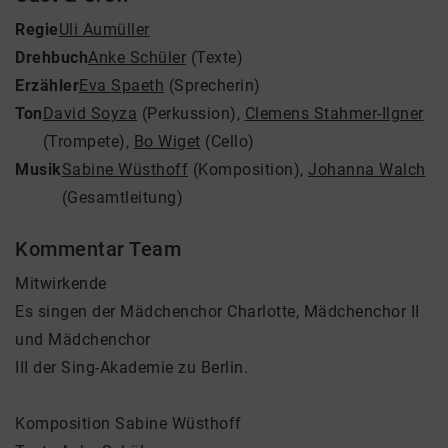
Regie
Uli Aumüller
Drehbuch
Anke Schüler
(Texte)
Erzähler
Eva Spaeth
(Sprecherin)
Ton
David Soyza
(Perkussion)
,
Clemens Stahmer-Ilgner
(Trompete)
,
Bo Wiget
(Cello)
Musik
Sabine Wüsthoff
(Komposition)
,
Johanna Walch
(Gesamtleitung)
Kommentar Team
Mitwirkende
Es singen der Mädchenchor Charlotte, Mädchenchor II
und Mädchenchor
III der Sing-Akademie zu Berlin.
Komposition Sabine Wüsthoff