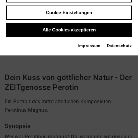
Regie: Uli Aumüller
Cookie-Einstellungen
Video VoD / live
Alle Cookies akzeptieren
Play
9,35 €
Impressum
Datenschutz
Dein Kuss von göttlicher Natur - Der
ZEITgenosse Perotin
Ein Portrait des mittelalterlichen Komponisten
Perotinus Magnus.
Synopsis
Wer war Perotinus magnus? Ob, wann und wo genau er