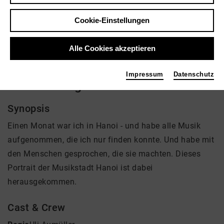
Regie: Uli Aumüller
Cookie-Einstellungen
Video VoD / live
Alle Cookies akzeptieren
Impressum
Datenschutz
Das Schweigen hinter dem Getöse
Synopsis
Einen Monat war ich in Hanoi - und habe alle Musik
aufgenommen, die ich nur finden konnte. Und habe mit
den Menschen gesprochen, die sie machten. Dieses
Portrait der Musikstadt Hanoi ist dabei
herausgekommen.
Cast & Crew