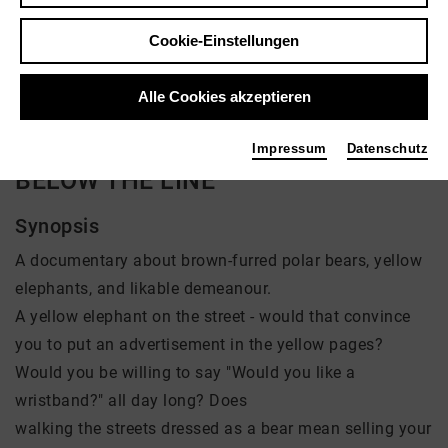
Regie: Jens Pfeifer
Cookie-Einstellungen
Aktuell ist kein Angebot vorhanden
Alle Cookies akzeptieren
Impressum
Datenschutz
BELOW THE LINE
Synopsis
A documentary about brown-furred polar bears, yellow
elephants, and likable demeanour.
A yellow elephant on the street - would that convince
you to put an advertisement in the yellow pages?
Would you be willing to say "Would you like a
wristband?" all day long? Does
walking the streets dressed as a bear mean selling your