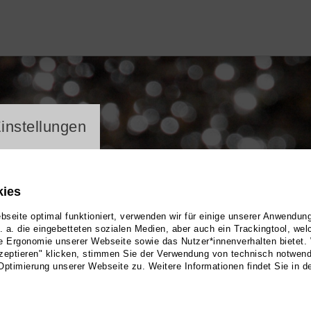
ayer
instellungen
kies
seite optimal funktioniert, verwenden wir für einige unserer Anwendun
u. a. die eingebetteten sozialen Medien, aber auch ein Trackingtool, we
e Ergonomie unserer Webseite sowie das Nutzer*innenverhalten bietet.
zeptieren" klicken, stimmen Sie der Verwendung von technisch notwen
Optimierung unserer Webseite zu. Weitere Informationen findet Sie in d