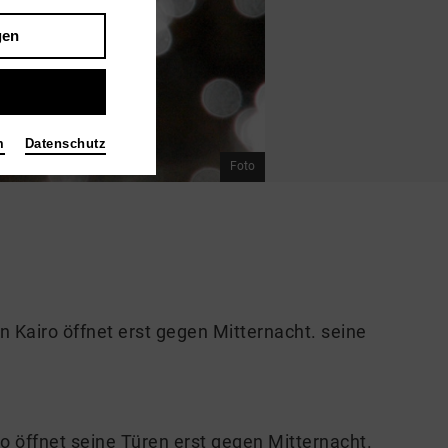
gen
m
Datenschutz
Foto
n Kairo öffnet erst gegen Mitternacht. seine
ro öffnet seine Türen erst gegen Mitternacht.