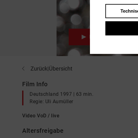
Technis
Play
Zurück
|
Übersicht
Film Info
Deutschland 1997 | 63 min.
Regie: Uli Aumüller
Video VoD / live
Altersfreigabe