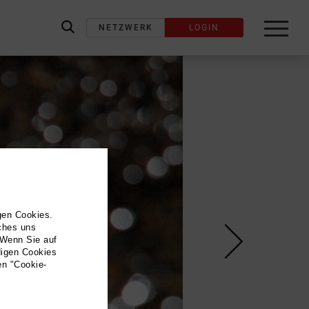
NETZWERK
LOGIN
label_search
gen Cookies.
lches uns
 Wenn Sie auf
digen Cookies
en "Cookie-