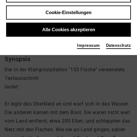
Video VoD / live
Cookie-Einstellungen
Alle Cookies akzeptieren
153 Fische
Impressum
Datenschutz
Synopsis
Der in der Klanginstallation "153 Fische" verwendete
Textausschnitt
lautet:
Er legte das Oberkleid an und warf sich in das Wasser.
Die anderen kamen mit dem Boot. Sie waren nicht weit
vom Land entfernt, etwa 200 Ellen, und schleppten das
Netz mit den Fischen. Wie sie an Land gingen, sahen