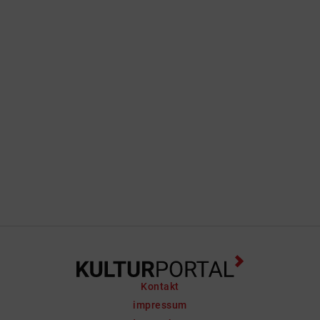
entrückte Erzählung und Allegorie auf
eine soziale und politische Realität.
Welche Diagnosen also lassen aktuelle
Entwürfe spekulativen Erzählens über
den kollektiven Seelenzustand unserer
Tage zu? Wie stellen wir uns die Welt
von morgen vor, oder vielmehr: stellen
...
Kontakt
impressum