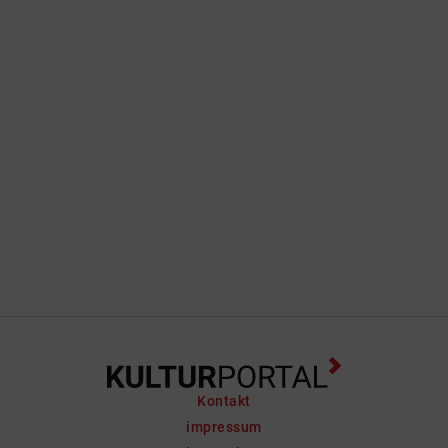
Mensch zum Versuchsobjekt der
Medizin wird? Zum Spielball der
Mächtigen? Woyzeck hetzt von einem
Job zum nächsten, sein magerer Sold
genügt nicht, seine Freundin Marie und
das gemeinsame Kind zu ernähren. So
verkauft er seinen Körper für scheinbar
wissenschaftliche Experimente. Doch
der Arzt ...
Kontakt
impressum