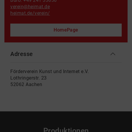
Büro: +49 241 33656
verein@heimat.de
heimat.de/verein/
HomePage
Adresse
Förderverein Kunst und Internet e.V.
Lothringerstr. 23
52062 Aachen
Produktionen