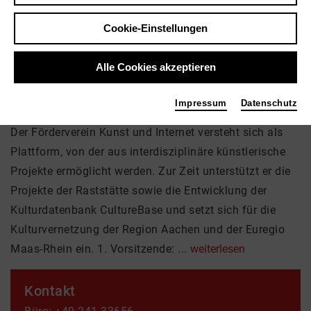
Internet e.V.
Cookie-Einstellungen
Der Verein fördert Kunst und Kultur im realen und im
Alle Cookies akzeptieren
virtuellen Raum. Die Verbreitung, Annäherung und
Verknüpfung dieser Bereiche sowie das Erforschen der
Impressum
Datenschutz
Neuen Medien stehen dabei besonders im Vordergrund.
Der Förderverein Kunst und Internet versteht sich als
Plattform, von der aus interdisziplinäre künstlerische
Projekte ermöglicht werden. Zur Zeit unterstützt er die
Projekte der Raststätte sowie die Entwicklung der
Kulturdatenbank CultureBase und setzt sich für die
Kulturvernetzung der Region Aachen und der Euregio
Maas-Rhein ein. 1. Vorsitzende: ...
weiterlesen
Kontakt